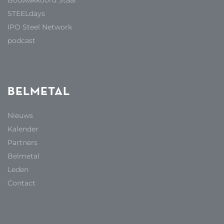
Bouwakkoord Staal
STEELdays
IPO Steel Network
podcast
BELMETAL
Nieuws
Kalender
Partners
Belmetal
Leden
Contact