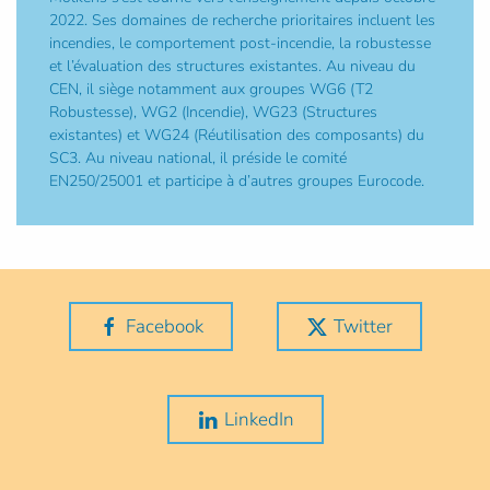
2022. Ses domaines de recherche prioritaires incluent les
incendies, le comportement post-incendie, la robustesse
et l’évaluation des structures existantes. Au niveau du
CEN, il siège notamment aux groupes WG6 (T2
Robustesse), WG2 (Incendie), WG23 (Structures
existantes) et WG24 (Réutilisation des composants) du
SC3. Au niveau national, il préside le comité
EN250/25001 et participe à d’autres groupes Eurocode.
Facebook
Twitter
LinkedIn