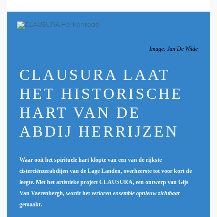
Image: Jan De Wilde
CLAUSURA LAAT
HET HISTORISCHE
HART VAN DE
ABDIJ HERRIJZEN
Waar ooit het spirituele hart klopte van een van de rijkste
cisterciënzerabdijen van de Lage Landen, overheerste tot voor kort de
leegte. Met het artistieke project CLAUSURA, een ontwerp van Gijs
Van Vaerenbergh, wordt het
verloren ensemble opnieuw zichtbaar
gemaakt.