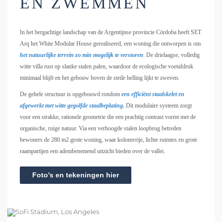
EN ZWEMMEN
In het bergachtige landschap van de Argentijnse provincie Córdoba heeft SET
Arq het White Modular House gerealiseerd, een woning die ontworpen is om
het natuurlijke terrein zo min mogelijk te verstoren
. De drielaagse, volledig
witte villa rust op slanke stalen palen, waardoor de ecologische voetafdruk
minimaal blijft en het gebouw boven de steile helling lijkt te zweven.
De gehele structuur is opgebouwd rondom
een efficiënt staalskelet en
afgewerkt met witte gegolfde staalbeplating.
Dit modulaire systeem zorgt
voor een strakke, rationele geometrie die een prachtig contrast vormt met de
organische, ruige natuur. Via een verhoogde stalen loopbrug betreden
bewoners de 280 m2 grote woning, waar kolomvrije, lichte ruimtes en grote
raampartijen een adembenemend uitzicht bieden over de vallei.
Foto's en tekeningen hier