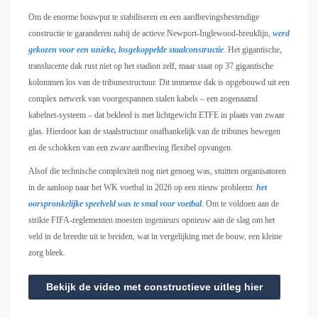
Om de enorme bouwput te stabiliseren en een aardbevingsbestendige
constructie te garanderen nabij de actieve Newport-Inglewood-breuklijn,
werd
gekozen voor een unieke, losgekoppelde staalconstructie
. Het gigantische,
translucente dak rust niet op het stadion zelf, maar staat op 37 gigantische
kolommen los van de tribunestructuur. Dit immense dak is opgebouwd uit een
complex netwerk van voorgespannen stalen kabels – een zogenaamd
kabelnet-systeem – dat bekleed is met lichtgewicht ETFE in plaats van zwaar
glas. Hierdoor kan de staalstructuur onafhankelijk van de tribunes bewegen
en de schokken van een zware aardbeving flexibel opvangen.
Alsof die technische complexiteit nog niet genoeg was, stuitten organisatoren
in de aanloop naar het WK voetbal in 2026 op een nieuw probleem:
het
oorspronkelijke speelveld was te smal voor voetbal
. Om te voldoen aan de
strikte FIFA-reglementen moesten ingenieurs opnieuw aan de slag om het
veld in de breedte uit te breiden, wat in vergelijking met de bouw, een kleine
zorg bleek.
Bekijk de video met constructieve uitleg hier