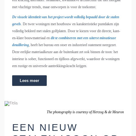
een krachtig alternatief: betaalbare, kwalitatieve architectuur die niet meegaat
met vluchtige trends, maar ontworpen is voor de toekomst.
De visuele identiteit van het project wordt volledig bepaald door de stalen
gevels
. De twee woningen met houtbouw en karakteristieke puntdaken zijn
volledig bekleed met stalen golfplaten. Door te kiezen voor dit directe, kant-
en-klare bouwmateriaal en
dit te combineren met een uiterst minutieuze
detaillering
, heeft het bureau een stoer en industrieel statement neergezet.
Deze eerlijke materiaalkeuze aan de buitenkant zet ook binnen de toon: het
interieur is sober, functioneel en tijdloos afgewerkt, waardoor de woningen
een rustige en universele aantrekkingskracht krijgen.
Lees meer
The photography is courtesy of Herzog & de Meuron
EEN NIEUW