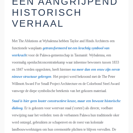
EEN AANGRIJPEND
HISTORISCH
VERHAAL
Met The Ablutions at Wybalenna hebben Taylor and Hinds Architects een
functionele wasplaats
getransformeerd tot een krachtig symbool van
veerkrach
t voor de Palawa-gemeenschap in Tasmanië. Wybalenna, een
voormalig openluchtconcentratiekamp waar inheemse bewoners tussen 1833
en 1847 werden opgesloten, heeft hiermee
na meer dan een eeuw zijn eerste
nieuwe structuur gekregen
. Het project werd bekroond met de The Peter
Willmott Award For Small Project Architecture en de Colorbond Steel Award
vanwege de diepe symbolische betekenis van het gekozen materiaal.
Staal is hier geen louter constructieve keuze, maar een bewuste historische
dialoog.
Er is gekozen voor weervast staal ('corten') als directe, voelbare
verwijzing naar het verleden: toen de verbannen Palawa hun traditionele oker
werd ontzegd, gebruikten ze schapenvet en de roest van koloniale
landbouwwerktuigen om hun ceremoniële plichten te blijven vervullen. De