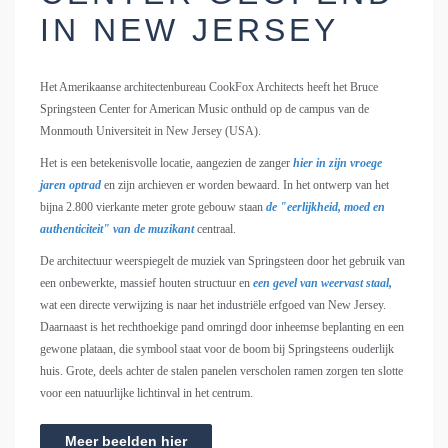
IN NEW JERSEY
Het Amerikaanse architectenbureau CookFox Architects heeft het Bruce
Springsteen Center for American Music onthuld op de campus van de
Monmouth Universiteit in New Jersey (USA).
Het is een betekenisvolle locatie, aangezien de zanger
hier in zijn vroege
jaren optrad
en zijn archieven er worden bewaard. In het ontwerp van het
bijna 2.800 vierkante meter grote gebouw staan
de "eerlijkheid, moed en
authenticiteit" van de muzikant
centraal.
De architectuur weerspiegelt de muziek van Springsteen door het gebruik van
een onbewerkte, massief houten structuur en
een gevel van weervast staal,
wat een directe verwijzing is naar het industriële erfgoed van New Jersey.
Daarnaast is het rechthoekige pand omringd door inheemse beplanting en een
gewone plataan, die symbool staat voor de boom bij Springsteens ouderlijk
huis. Grote, deels achter de stalen panelen verscholen ramen zorgen ten slotte
voor een natuurlijke lichtinval in het centrum.
Meer beelden hier