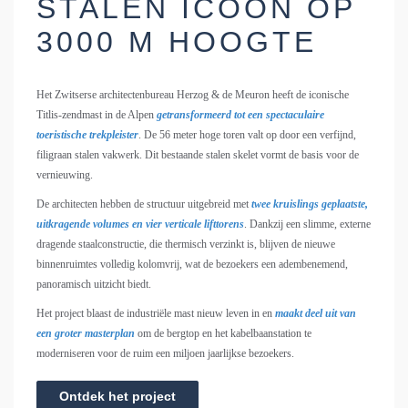
STALEN ICOON OP
3000 M HOOGTE
Het Zwitserse architectenbureau Herzog & de Meuron heeft de iconische
Titlis-zendmast in de Alpen
getransformeerd tot een spectaculaire
toeristische trekpleister
. De 56 meter hoge toren valt op door een verfijnd,
filigraan stalen vakwerk. Dit bestaande stalen skelet vormt de basis voor de
vernieuwing.
De architecten hebben de structuur uitgebreid met
twee kruislings geplaatste,
uitkragende volumes en vier verticale lifttorens
. Dankzij een slimme, externe
dragende staalconstructie, die thermisch verzinkt is, blijven de nieuwe
binnenruimtes volledig kolomvrij, wat de bezoekers een adembenemend,
panoramisch uitzicht biedt.
Het project blaast de industriële mast nieuw leven in en
maakt deel uit van
een groter masterplan
om de bergtop en het kabelbaanstation te
moderniseren voor de ruim een miljoen jaarlijkse bezoekers.
Ontdek het project