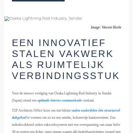
Image: Vincent Hecht
EEN INNOVATIEF
STALEN VAKWERK
ALS RUIMTELIJK
VERBINDINGSSTUK
Voor de nieuwe vestiging van Osaka Lightning Rod Industry in Sendai
(Japan) stond een
optimale interne communicatie
centraal.
T2P Architects Office koos om met kleine
stalen onderdelen één structureel
dakgeheel
te vormen om zo tot een unieke, kolomvrije kantoorruimte. Een
indrukwekkend stalen vakwerksysteem met een overspanning van maar liefst
30 m creëert een lichte, open ruimte waarin alle bedrijfsactiviteiten visueel met