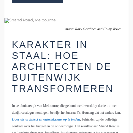
image: Rory Gardiner and Colby Vexler
KARAKTER IN
STAAL: HOE
ARCHITECTEN DE
BUITENWIJK
TRANSFORMEREN
In een buitenwijk van Melbourne, die gedomineerd wordt by dertien-in-een-
dozijn cataloguswoningen, bewijst het bureau Ys Housing dat het anders kan.
Door als architect én ontwikkelaar op te treden
, behielden zij de volledige
controle over het budget en de ontwerpregie. Het resultaat aan Shand Road is