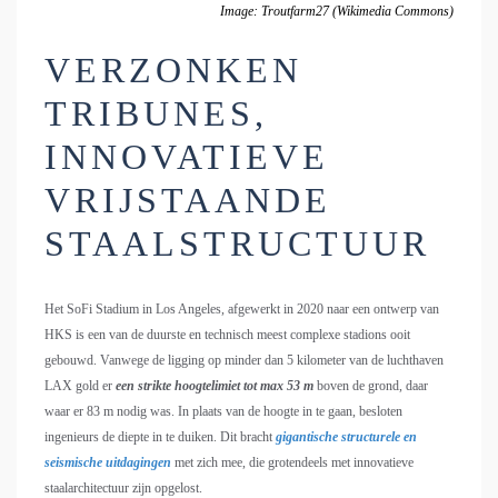
Image: Troutfarm27 (Wikimedia Commons)
VERZONKEN
TRIBUNES,
INNOVATIEVE
VRIJSTAANDE
STAALSTRUCTUUR
Het SoFi Stadium in Los Angeles, afgewerkt in 2020 naar een ontwerp van
HKS is een van de duurste en technisch meest complexe stadions ooit
gebouwd. Vanwege de ligging op minder dan 5 kilometer van de luchthaven
LAX gold er
een strikte hoogtelimiet tot max 53 m
boven de grond, daar
waar er 83 m nodig was. In plaats van de hoogte in te gaan, besloten
ingenieurs de diepte in te duiken. Dit bracht
gigantische structurele en
seismische uitdagingen
met zich mee, die grotendeels met innovatieve
staalarchitectuur zijn opgelost.