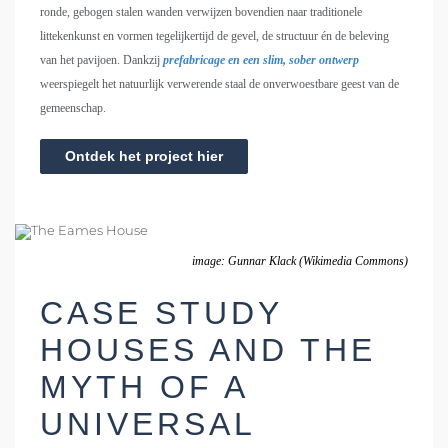
ronde, gebogen stalen wanden verwijzen bovendien naar traditionele
littekenkunst en vormen tegelijkertijd de gevel, de structuur én de beleving
van het pavijoen. Dankzij
prefabricage en een slim, sober ontwerp
weerspiegelt het natuurlijk verwerende staal de onverwoestbare geest van de
gemeenschap.
Ontdek het project hier
image: Gunnar Klack (Wikimedia Commons)
CASE STUDY
HOUSES AND THE
MYTH OF A
UNIVERSAL