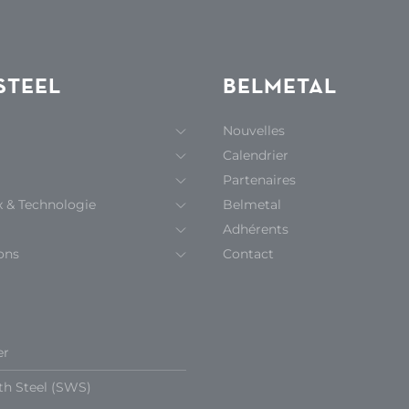
STEEL
BELMETAL
Nouvelles
Calendrier
Partenaires
x & Technologie
Belmetal
Adhérents
ons
Contact
er
th Steel (SWS)