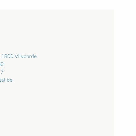
- 1800 Vilvoorde
50
17
al.be