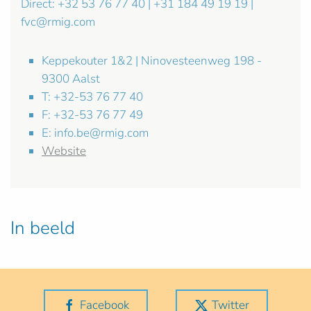
Direct: +32 53 76 77 40 | +31 184 49 19 19 |
fvc@rmig.com
Keppekouter 1&2 | Ninovesteenweg 198 -
9300 Aalst
T: +32-53 76 77 40
F: +32-53 76 77 49
E:
info.be@rmig.com
Website
In beeld
Facebook
Twitter