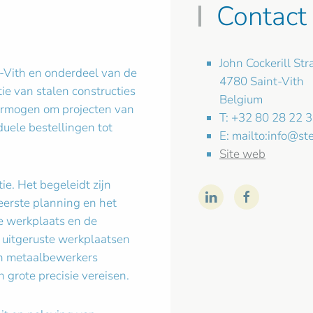
Contact
John Cockerill Str
nt-Vith en onderdeel van de
4780 Saint-Vith
ie van stalen constructies
Belgium
 vermogen om projecten van
T: +32 80 28 22 
uele bestellingen tot
E: mailto:
info@ste
Site web
ie. Het begeleidt zijn
 eerste planning en het
de werkplaats en de
g uitgeruste werkplaatsen
n metaalbewerkers
n grote precisie vereisen.