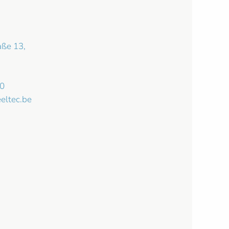
aße 13,
30
eltec.be