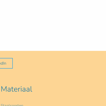
edIn
Materiaal
Staalsoorten