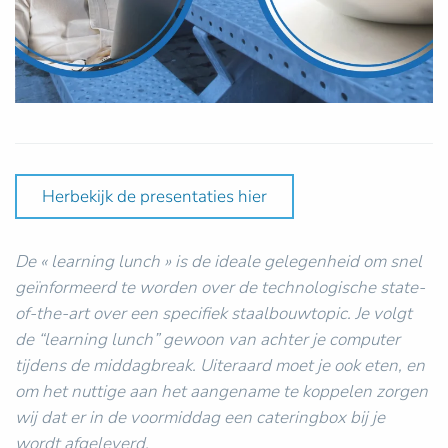
Herbekijk de presentaties hier
De « learning lunch » is de ideale gelegenheid om snel
geïnformeerd te worden over de technologische state-
of-the-art over een specifiek staalbouwtopic. Je volgt
de “learning lunch” gewoon van achter je computer
tijdens de middagbreak. Uiteraard moet je ook eten, en
om het nuttige aan het aangename te koppelen zorgen
wij dat er in de voormiddag een cateringbox bij je
wordt afgeleverd.