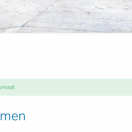
ureaat
omen