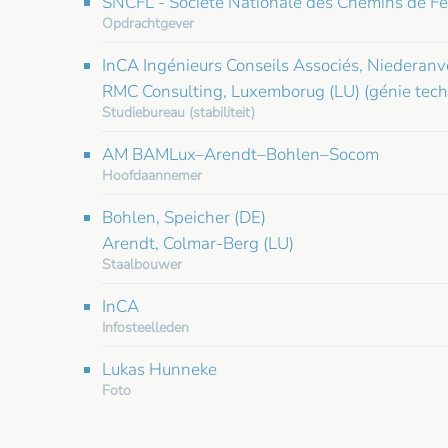
SNCFL - Société Nationale des Chemins de F
Opdrachtgever
InCA Ingénieurs Conseils Associés, Niederanv
RMC Consulting, Luxemborug (LU) (génie tech
Studiebureau (stabiliteit)
AM BAMLux–Arendt–Bohlen–Socom
Hoofdaannemer
Bohlen, Speicher (DE)
Arendt, Colmar-Berg (LU)
Staalbouwer
InCA
Infosteelleden
Lukas Hunneke
Foto