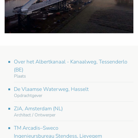
Over het Albertkanaal - Kanaalweg, Tessenderlo
(BE)
Plaats
De Vlaamse Waterweg, Hasselt
Opdrachtgever
ZJA, Amsterdam (NL)
Architect / Ontwerper
TM Arcadis–Sweco
Ingenieursbureau Stendess, Lievegem