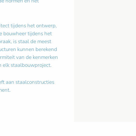
, de normen en het
hitect tijdens het ontwerp,
de bouwheer tijdens het
fbraak, is staal de meest
ructuren kunnen berekend
ormiteit van de kenmerken
n elk staalbouwproject.
ft aan staalconstructies
ment.