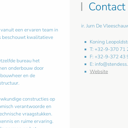
Contact
ir. Jurn De Vleeschau
vanuit een ervaren team in
s beschouwt kwalitatieve
Koning Leopolds
T: +32-9-370 71 
F: +32-9-372 43 
etzelfde bureau het
E:
info@stendess
nen onderbouw door
Website
e bouwheer en de
tructuur.
wkundige constructies op
onomisch verantwoorde en
technische vraagstukken.
ennis en ruime ervaring.